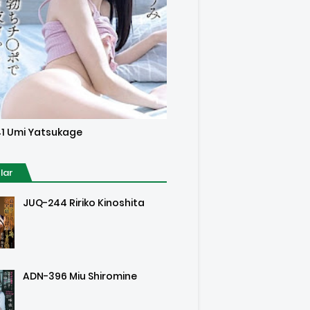
sored
1 Umi Yatsukage
lar
JUQ-244 Ririko Kinoshita
ADN-396 Miu Shiromine