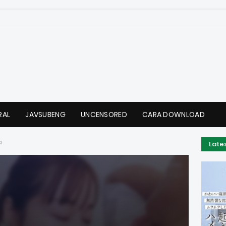
RAL
JAVSUBENG
UNCENSORED
CARA DOWNLOAD
a
Late