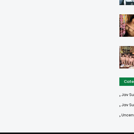
Cate
Jav S
Jav Su
Uncen