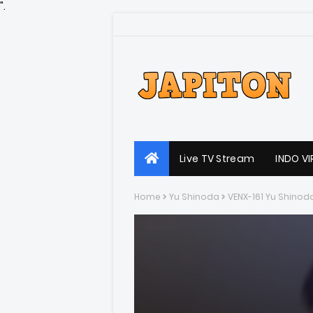
".
Live TV Stream
INDO VI
Home
Yu Shinoda
VENX-161 Yu Shinod