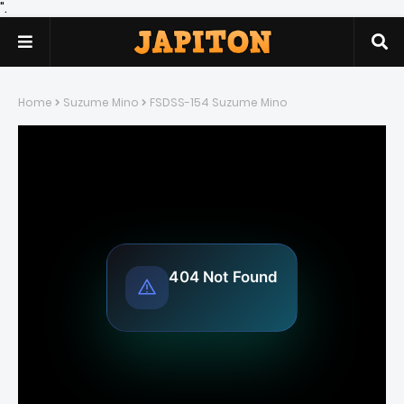
".
Home
Suzume Mino
FSDSS-154 Suzume Mino