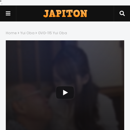
".
Home
Yui Oba
GVG-115 Yui Oba