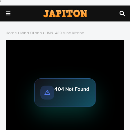
".
Home
Mina Kitano
HMN-439 Mina Kitano