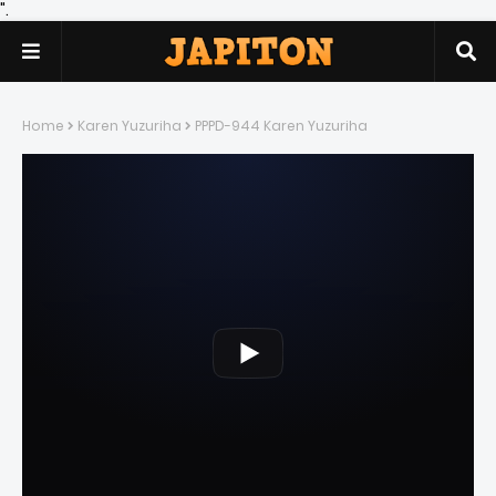
".
Home
Karen Yuzuriha
PPPD-944 Karen Yuzuriha