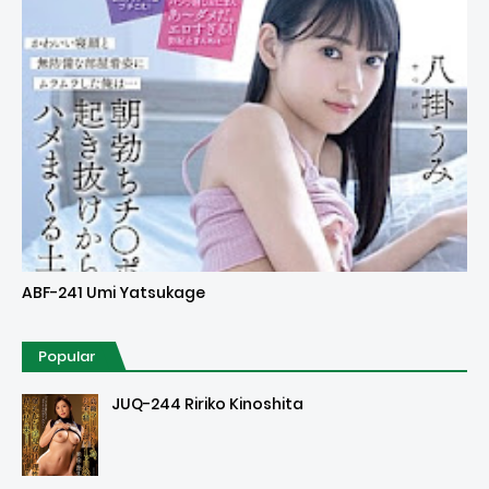
Uncensored
ABF-241 Umi Yatsukage
Popular
JUQ-244 Ririko Kinoshita