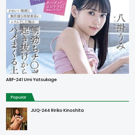
Uncensored
ABF-241 Umi Yatsukage
Popular
JUQ-244 Ririko Kinoshita