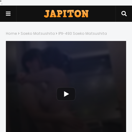
".
Home
Saeko Matsushita
IPX-493 Saeko Matsushita