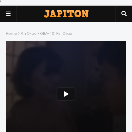
".
Home
Rin Okae
OBA-401 Rin Okae