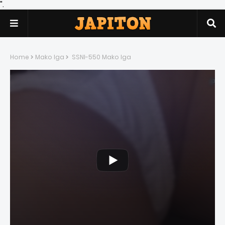
".
Home
Mako Iga
SSNI-550 Mako Iga