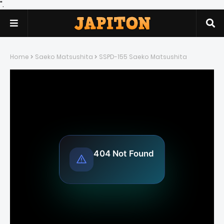
".
Home
Saeko Matsushita
SSPD-155 Saeko Matsushita