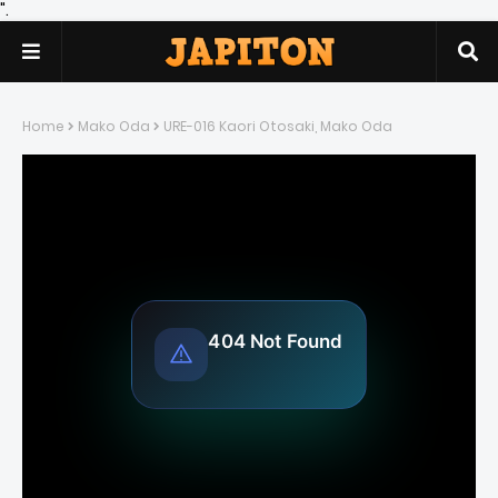
".
Home
Mako Oda
URE-016 Kaori Otosaki, Mako Oda