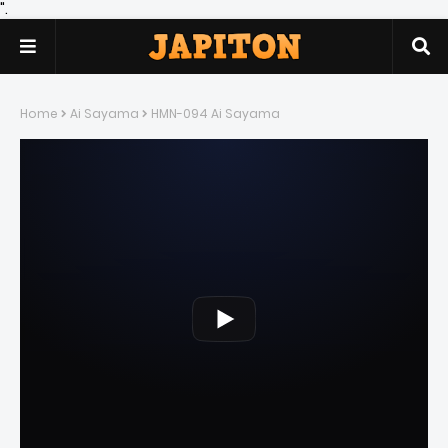
".
Home
Ai Sayama
HMN-094 Ai Sayama