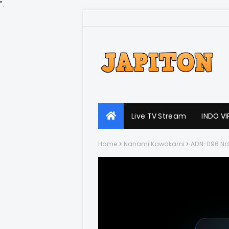
".
Live TV Stream
INDO VI
Home
Nanami Kawakami
ADN-096 N