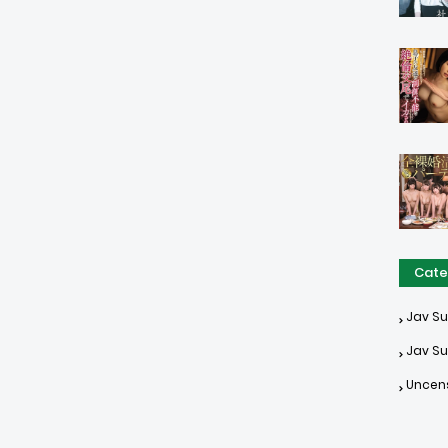
Cate
Jav S
Jav Su
Uncen