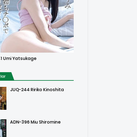
sored
1 Umi Yatsukage
lar
JUQ-244 Ririko Kinoshita
ADN-396 Miu Shiromine