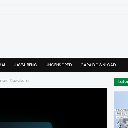
RAL
JAVSUBENG
UNCENSORED
CARA DOWNLOAD
anami Kawakami
Late