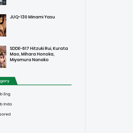
JUQ-130 Minami Yasu
SDDE-617 Hitzuki Rui, Kurata
Mao, Mihara Honoka,
Miyamura Nanako
gory
ub Eng
b Indo
sored