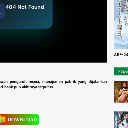
Uncen
ABF-24
Popu
awah pengaruh resesi, manajemen pabrik yang dijalankan
ri bank pun akhirnya terputus
DOWNLOAD