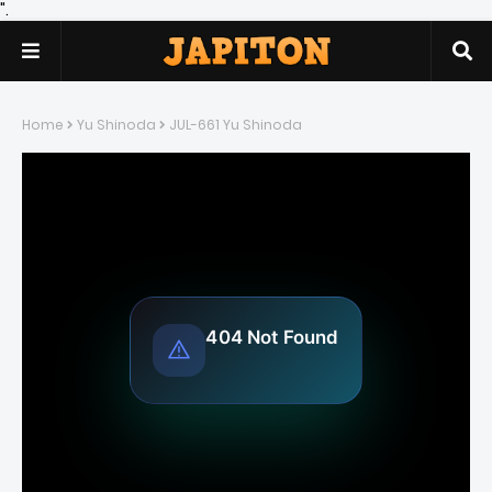
".
Home
Yu Shinoda
JUL-661 Yu Shinoda