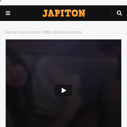
".
Home
Kano Kashii
PRED-309 Kano Kashii