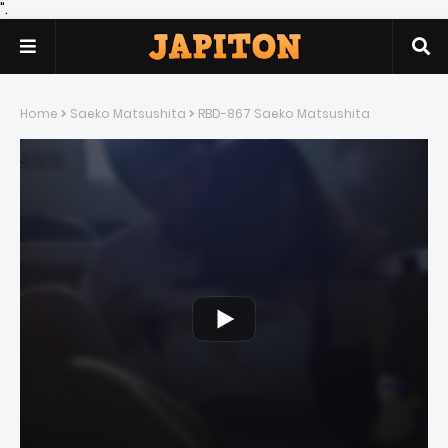
".
Home
Saeko Matsushita
RBD-867 Saeko Matsushita