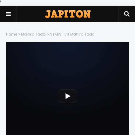
".
Home
Mahiro Tadai
STARS-134 Mahiro Tadai