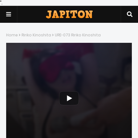
".
Home
Ririko Kinoshita
URE-073 Ririko Kinoshita