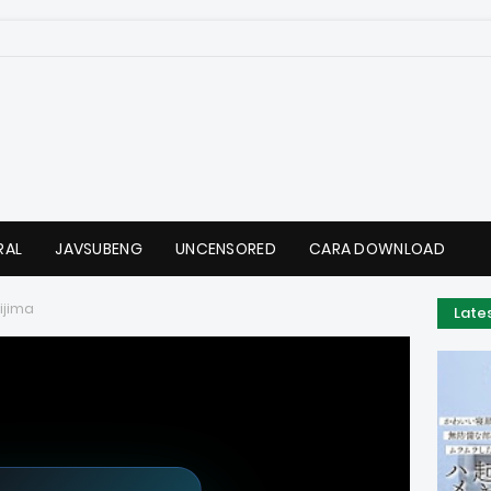
RAL
JAVSUBENG
UNCENSORED
CARA DOWNLOAD
ijima
Late