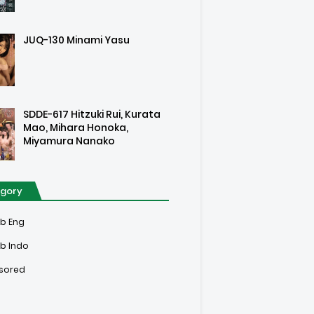
JUQ-130 Minami Yasu
SDDE-617 Hitzuki Rui, Kurata
Mao, Mihara Honoka,
Miyamura Nanako
gory
ub Eng
b Indo
sored