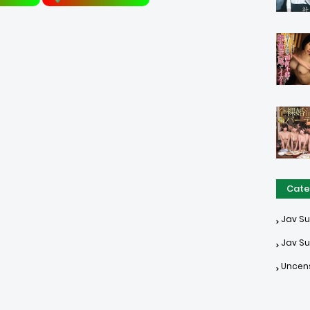
Cate
Jav S
Jav Su
Uncen