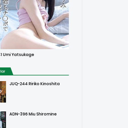
sored
1 Umi Yatsukage
lar
JUQ-244 Ririko Kinoshita
ADN-396 Miu Shiromine