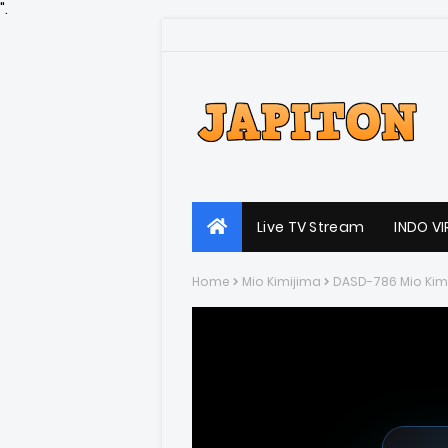
".
Live TV Stream
INDO VI
Home
Mio Kimijima
DASD-786 Mio Kim