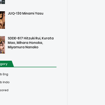
JUQ-130 Minami Yasu
SDDE-617 Hitzuki Rui, Kurata
Mao, Mihara Honoka,
Miyamura Nanako
gory
ub Eng
b Indo
sored