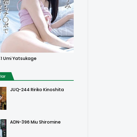
sored
1 Umi Yatsukage
lar
JUQ-244 Ririko Kinoshita
ADN-396 Miu Shiromine