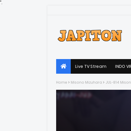
".
Live TV Stream
INDO VI
Home
Misono Mizuhara
JUL-814 Miso