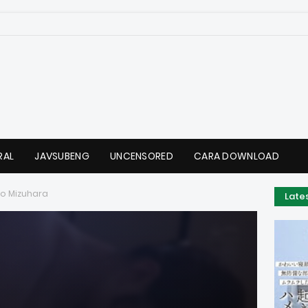
RAL
JAVSUBENG
UNCENSORED
CARA DOWNLOAD
no Mizuhara
Late