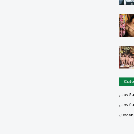
Cate
Jav S
Jav Su
Uncen