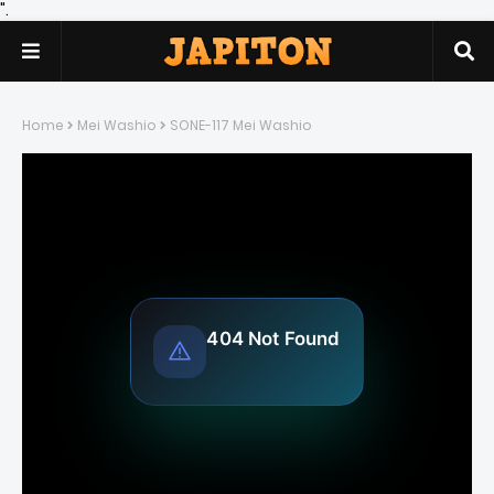
".
Home
Mei Washio
SONE-117 Mei Washio