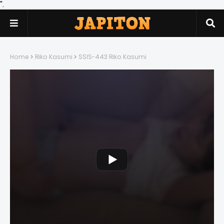
".
Home
Riko Kasumi
SSIS-443 Riko Kasumi