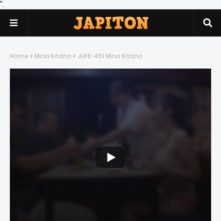
".
Home
Mina Kitano
JUFE-451 Mina Kitano