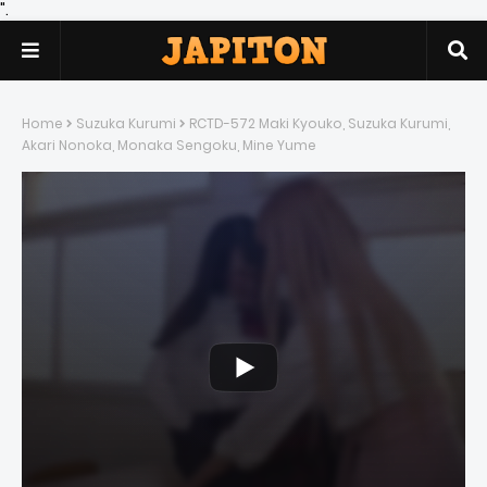
".
Home
Suzuka Kurumi
RCTD-572 Maki Kyouko, Suzuka Kurumi,
Akari Nonoka, Monaka Sengoku, Mine Yume