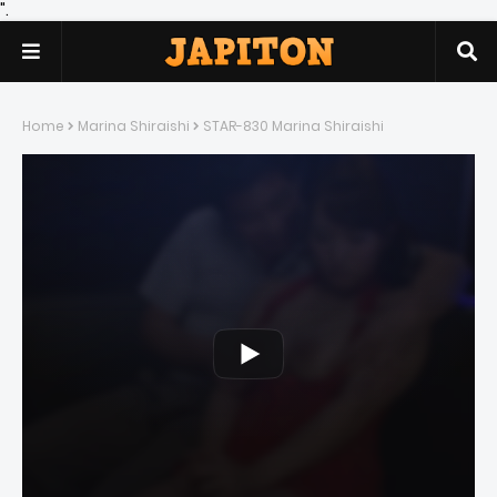
".
Home
Marina Shiraishi
STAR-830 Marina Shiraishi