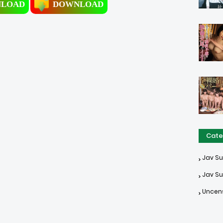
LOAD
DOWNLOAD
Cate
Jav S
Jav Su
Uncen