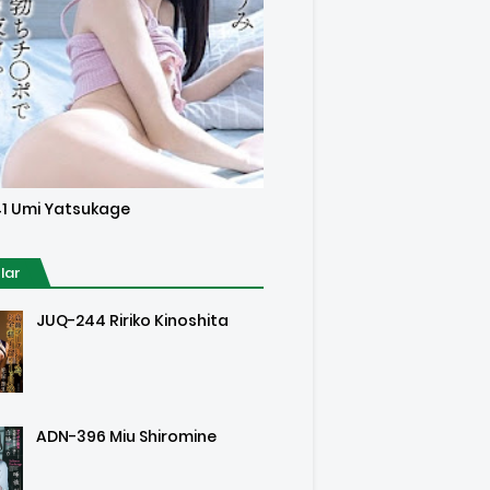
sored
1 Umi Yatsukage
lar
JUQ-244 Ririko Kinoshita
ADN-396 Miu Shiromine