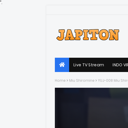
".
Live TV Stream
INDO VI
Home
Miu Shiromine
YUJ-008 Miu Shi