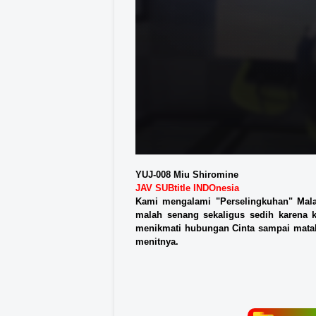
YUJ-008 Miu Shiromine
JAV SUBtitle INDOnesia
Kami mengalami "Perselingkuhan" Mala
malah senang sekaligus sedih karena 
menikmati hubungan Cinta sampai matah
menitnya.