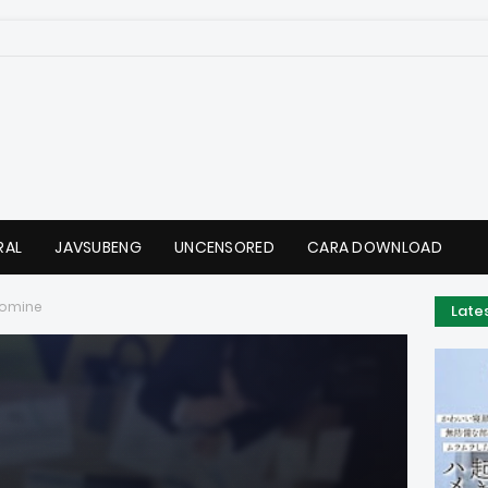
RAL
JAVSUBENG
UNCENSORED
CARA DOWNLOAD
romine
Late