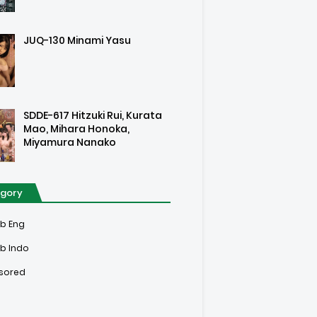
JUQ-130 Minami Yasu
SDDE-617 Hitzuki Rui, Kurata
Mao, Mihara Honoka,
Miyamura Nanako
gory
ub Eng
b Indo
sored